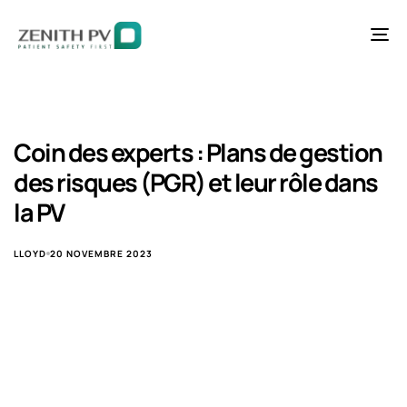
Ba
la
na
Coin des experts : Plans de gestion
des risques (PGR) et leur rôle dans
la PV
LLOYD
20 NOVEMBRE 2023