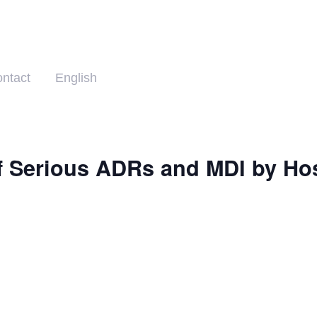
ntact
English
f Serious ADRs and MDI by Hos